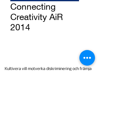
Connecting
Creativity AiR
2014
Kultivera vill motverka diskriminering och främja
lika rättigheter och möjligheter oavsett kön,
könsöverskridande identitet eller uttryck, etnisk
tillhörighet, religion eller annan trosuppfattning,
funktionshinder, sexuell läggning eller ålder. Allt
Kultiveras arbete sker utifrån ett medvetet
mångfalds-, jämlikhets- och
jämställdhetsperspektiv.
Ett kulturellt nätverk med stöd av:
Studieförbundet Vuxenskolan
,
Kulturrådet
,
Litteraturcentrum-Kvu
,
Tranås Kommun
,
Region Jönköpings län, Cultural Endowment of