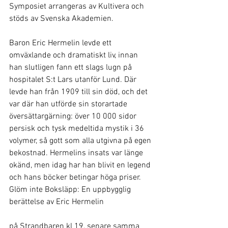
Symposiet arrangeras av Kultivera och 
stöds av Svenska Akademien.
Baron Eric Hermelin levde ett 
omväxlande och dramatiskt liv, innan 
han slutligen fann ett slags lugn på 
hospitalet S:t Lars utanför Lund. Där 
levde han från 1909 till sin död, och det 
var där han utförde sin storartade 
översättargärning: över 10 000 sidor 
persisk och tysk medeltida mystik i 36 
volymer, så gott som alla utgivna på egen 
bekostnad. Hermelins insats var länge 
okänd, men idag har han blivit en legend 
och hans böcker betingar höga priser.
Glöm inte Boksläpp: En uppbygglig 
berättelse av Eric Hermelin
på Strandbaren kl 19, senare samma 