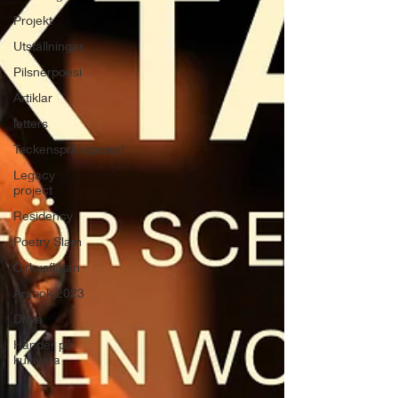
Projekt
Utställningar
Pilsnerpoesi
Artiklar
letters
Teckenspråkspoesi!
Legacy
project
Residency
Poetry Slam
Cirkusflätan
Årsbok 2023
Driva
Händer på
kultivera