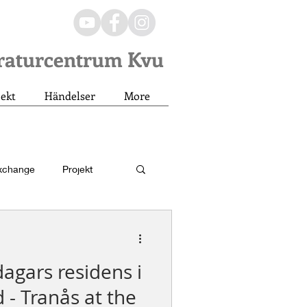
eraturcentrum Kvu
jekt
Händelser
More
xchange
Projekt
Residency
dagars residens i
- Tranås at the