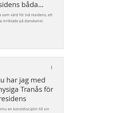
esidens båda
nskonst.
a som värd för två residens, ett
a inriktade på danskonst.
Nu har jag med
mysiga Tranås för
 residens
nu en konstdisciplin till sin