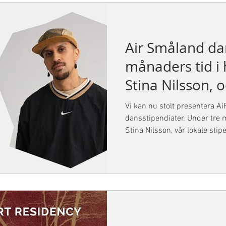
balettskolan i Novi Sad 2018
teaterregi från
Air Småland da
månaders tid i
Stina Nilsson, 
Gonzalez, att a
Vi kan nu stolt presentera A
Kultivera i Tran
dansstipendiater. Under tre
Stina Nilsson, vår lokale stip
gästande stipendiat, att arbet