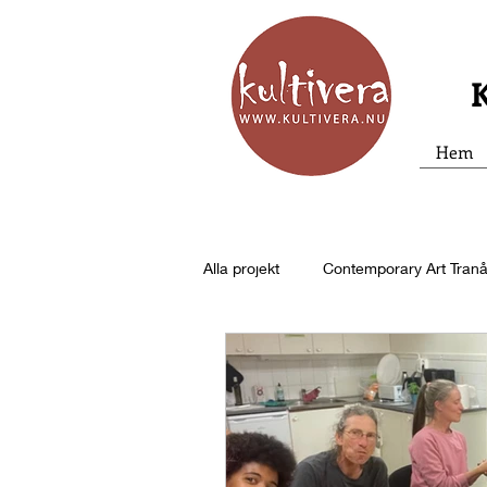
K
Hem
Alla projekt
Contemporary Art Tran
Utställningar
Pilsnerpoesi
Poetry Slam
Cirkusflätan