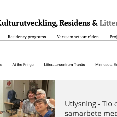
ulturutveckling, Residens &
Litt
Residency programs
Verksamhetsområden
Pro
ås
At the Fringe
Litteraturcentrum Tranås
Minnesota E
Artiklar
letters
Teckenspråkspoesi!
Legacy project
Utlysning - Tio 
Årsbok 2023
Driva
Händer på kultivera
samarbete med 