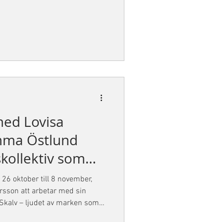
med Lovisa
mma Östlund
skollektiv som
n produktion
26 oktober till 8 november,
sson att arbetar med sin
marken som
der i en högljudd, obeveklig