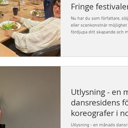
Fringe festivale
Nu har du som författare, slö
eller scenkonstnär möjlighet a
fördjupa ditt skapande och m
kreativ och tillåtande miljö 
Residenset pågår mellan 10 ju
festivalen Tranås at the Fringe
Utlysning - en
dansresidens fö
koreografer i 
Utlysning - en månads dansre