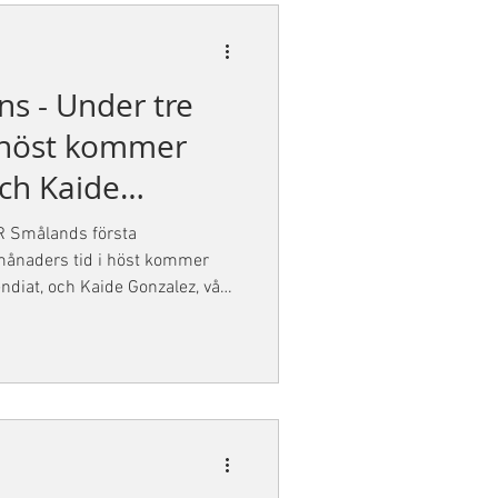
 och har en kandidatexamen i
ns - Under tre
 höst kommer
och Kaide
rbeta hos
iR Smålands första
ås.
 månaders tid i höst kommer
endiat, och Kaide Gonzalez, vår
a hos Kultivera i Tranås.