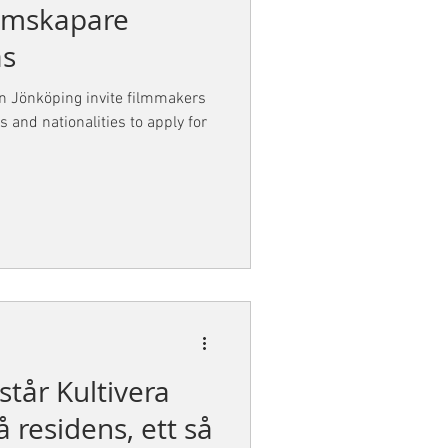
ilmskapare
ås
n Jönköping invite filmmakers
s and nationalities to apply for
står Kultivera
å residens, ett så