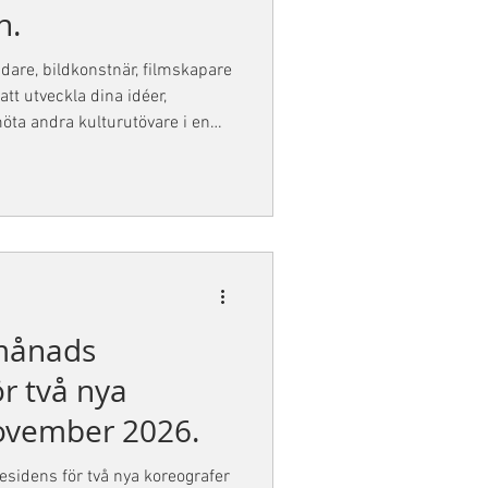
n.
jdare, bildkonstnär, filmskapare
tt utveckla dina idéer,
öta andra kulturutövare i en
under tio dagar i sommar.
li till 19 juli i samband med
 15 - 19 juli.
 månads
r två nya
november 2026.
sidens för två nya koreografer