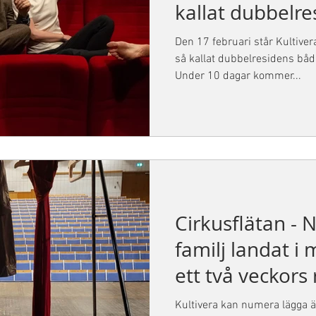
kallat dubbelr
inriktade på da
Den 17 februari står Kultiver
så kallat dubbelresidens båd
Under 10 dagar kommer...
Cirkusflätan - 
familj landat i 
ett två veckors
Kultivera kan numera lägga än