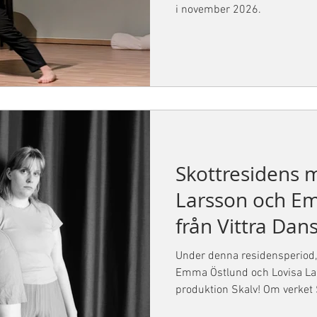
i november 2026.
Skottresidens 
Larsson och E
från Vittra Dan
arbetar med si
Under denna residensperiod, 
Skalv!
Emma Östlund och Lovisa Lar
produktion Skalv! Om verket Skalv – ljudet av 
skakar, rämnar och faller sön