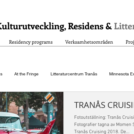
ulturutveckling, Residens &
Litt
Residency programs
Verksamhetsområden
Pro
ås
At the Fringe
Litteraturcentrum Tranås
Minnesota E
Artiklar
letters
Teckenspråkspoesi!
Legacy project
TRANÅS CRUIS
Fotoutställning: Tranås Crui
Årsbok 2023
Driva
Händer på kultivera
Fotografier tagna av Momen S
Tranås Cruising 2018. De...