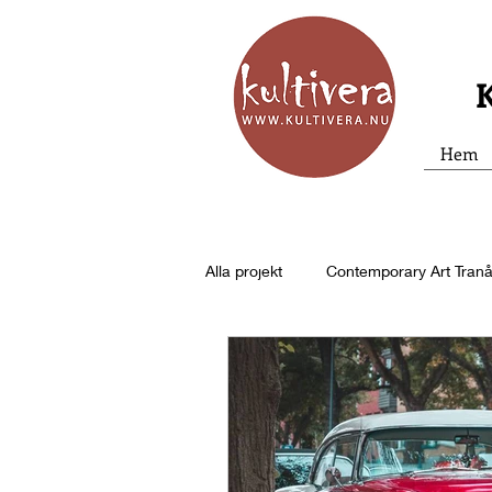
K
Hem
Alla projekt
Contemporary Art Tran
Utställningar
Pilsnerpoesi
Poetry Slam
Cirkusflätan