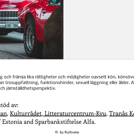
ng och främja lika rättigheter och möjligheter oavsett kön, könsöver
nan trosuppfattning, funktionshinder, sexuell läggning eller ålder. Al
ch jämställdhetsperspektiv.
stöd av:
lan
,
Kulturrådet
,
Litteraturcentrum-Kvu
,
Tranås 
 Estonia and Sparbankstiftelse Alfa.
© by Kultivera