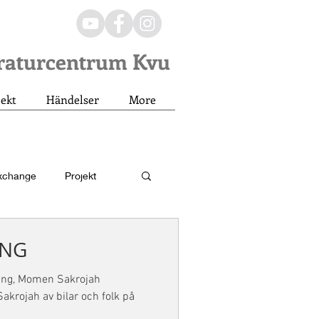
eraturcentrum Kvu
jekt
Händelser
More
xchange
Projekt
Residency
ING
sing, Momen Sakrojah
akrojah av bilar och folk på