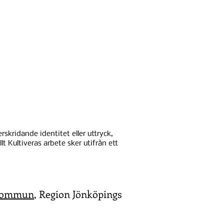
skridande identitet eller uttryck,
lt Kultiveras arbete sker utifrån ett
Kommun
, Region Jönköpings