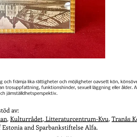
ng och främja lika rättigheter och möjligheter oavsett kön, könsöver
nan trosuppfattning, funktionshinder, sexuell läggning eller ålder. Al
ch jämställdhetsperspektiv.
stöd av:
lan
,
Kulturrådet
,
Litteraturcentrum-Kvu
,
Tranås 
 Estonia and Sparbankstiftelse Alfa.