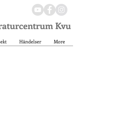
eraturcentrum Kvu
jekt
Händelser
More