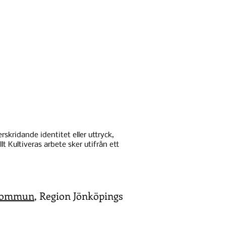
skridande identitet eller uttryck,
lt Kultiveras arbete sker utifrån ett
Kommun
, Region Jönköpings