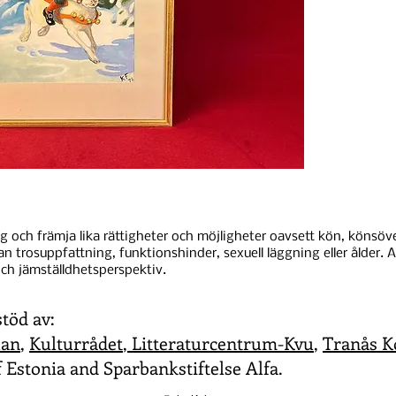
ng och främja lika rättigheter och möjligheter oavsett kön, könsöver
nan trosuppfattning, funktionshinder, sexuell läggning eller ålder. Al
ch jämställdhetsperspektiv.
stöd av:
lan
,
Kulturrådet
,
Litteraturcentrum-Kvu
,
Tranås 
 Estonia and Sparbankstiftelse Alfa.