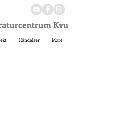
eraturcentrum Kvu
jekt
Händelser
More