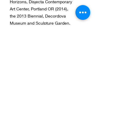
Horizons, Disjecta Contemporary
Art Center, Portland OR (2014),
the 2013 Biennial, Decordova
Museum and Sculpture Garden,
Lincoln, MA. She has been artist
in residence at Brush Creek
Foundation for the Arts (2013), the
Arctic Circle (2015) and in 2017
with the Clipperton Project in
Kultivera vill motverka diskriminering och främja
lika rättigheter och möjligheter oavsett kön,
Antarctica.
könsöverskridande identitet eller uttryck, etnisk
tillhörighet, religion eller annan trosuppfattning,
funktionshinder, sexuell läggning eller ålder. Allt
Kultiveras arbete sker utifrån ett medvetet
mångfalds-, jämlikhets- och
jämställdhetsperspektiv.
Ett kulturellt nätverk med stöd av:
Studieförbundet Vuxenskolan
,
Kulturrådet
,
Litteraturcentrum-Kvu
,
Tranås Kommun
,
Region Jönköpings län, Cultural Endowment of
Estonia and Sparbankstiftelse Alfa.