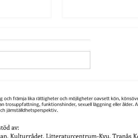
 Platsens
Utlysning - Tio dagars
Vill du också
residens i samarbete med
författare och få
Tranås at the Fringe
ng och främja lika rättigheter och möjligheter oavsett kön, könsöver
re som mentor
festivalen.
nan trosuppfattning, funktionshinder, sexuell läggning eller ålder. Al
rverkligar ett
ch jämställdhetsperspektiv.
ojekt?
stöd av:
lan
,
Kulturrådet
,
Litteraturcentrum-Kvu
,
Tranås 