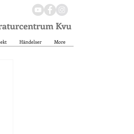
eraturcentrum Kvu
jekt
Händelser
More