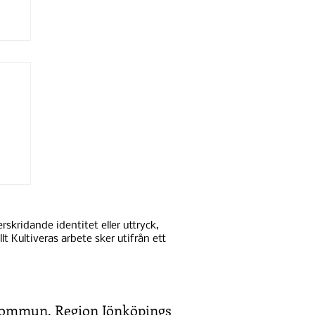
 -
skridande identitet eller uttryck,
lt Kultiveras arbete sker utifrån ett
Kommun
, Region Jönköpings