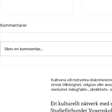
Kommentarer
Skriv en kommentar...
Kurs med danskonstnären
Utlysning -
Stina Nilsson. Välkommen
författare. 
till en kurs som består av
arbeta som 
Kultivera vill motverka diskrimineri
metoder i danspraktik och i
en författa
etnisk tillhörighet, religion eller an
konstnärliga arbete
medan du fö
medvetet mångfalds-, jämlikhets- o
tillsammans med andra.
eget skrivpr
Ett kulturellt nätverk med 
Studieförbundet Vuxensko