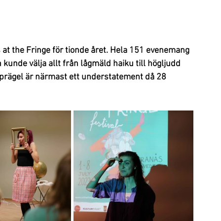
ås at the Fringe för tionde året. Hela 151 evenemang 
unde välja allt från lågmäld haiku till högljudd 
l prägel är närmast ett understatement då 28 