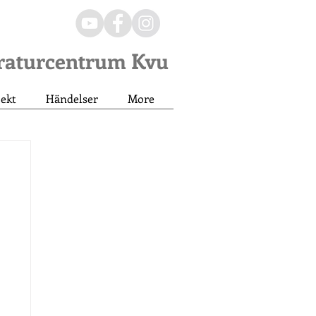
eraturcentrum Kvu
jekt
Händelser
More